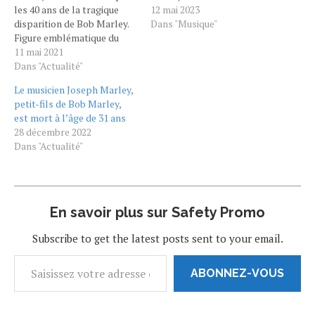
les 40 ans de la tragique
12 mai 2023
disparition de Bob Marley.
Dans "Musique"
Figure emblématique du
reggae, il est devenu au fil
11 mai 2021
du temps une véritable
Dans "Actualité"
icone pop, au même titre
Le musicien Joseph Marley,
que quelques grands noms
petit-fils de Bob Marley,
du rock, du jazz ou
est mort à l’âge de 31 ans
du songwriting ayant…
28 décembre 2022
Dans "Actualité"
En savoir plus sur Safety Promo
Subscribe to get the latest posts sent to your email.
ABONNEZ-VOUS