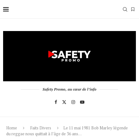
Safety Promo, au cœur de l’info
Home
Faits Divers
Le 11 mai 1981 Bob Marley légende
du reggae nous quittait à l’âge de 36 ans…