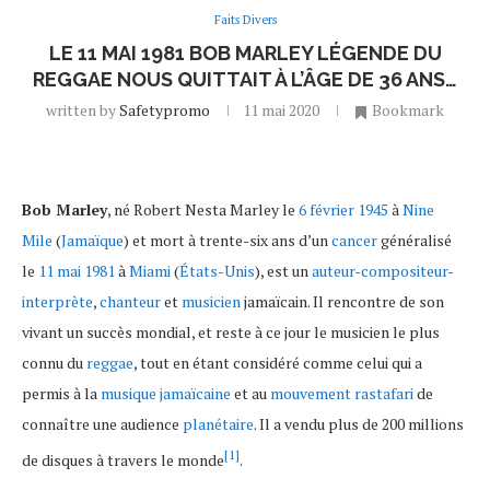
Faits Divers
LE 11 MAI 1981 BOB MARLEY LÉGENDE DU
REGGAE NOUS QUITTAIT À L’ÂGE DE 36 ANS…
written by
Safetypromo
11 mai 2020
Bookmark
Bob Marley
, né Robert Nesta Marley le
6
février
1945
à
Nine
Mile
(
Jamaïque
) et mort à trente-six ans d’un
cancer
généralisé
le
11
mai
1981
à
Miami
(
États-Unis
), est un
auteur-compositeur-
interprète
,
chanteur
et
musicien
jamaïcain. Il rencontre de son
vivant un succès mondial, et reste à ce jour le musicien le plus
connu du
reggae
, tout en étant considéré comme celui qui a
permis à la
musique jamaïcaine
et au
mouvement rastafari
de
connaître une audience
planétaire
. Il a vendu plus de 200 millions
[1]
de disques à travers le monde
.