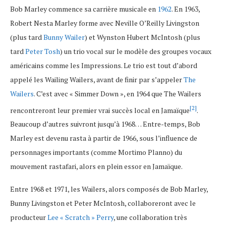
Bob Marley commence sa carrière musicale en
1962
. En 1963,
Robert Nesta Marley forme avec Neville O’Reilly Livingston
(plus tard
Bunny Wailer
) et Wynston Hubert McIntosh (plus
tard
Peter Tosh
) un trio vocal sur le modèle des groupes vocaux
américains comme les Impressions. Le trio est tout d’abord
appelé les Wailing Wailers, avant de finir par s’appeler
The
Wailers
. C’est avec « Simmer Down », en 1964 que The Wailers
[2]
rencontreront leur premier vrai succès local en Jamaïque
.
Beaucoup d’autres suivront jusqu’à 1968… Entre-temps, Bob
Marley est devenu rasta à partir de 1966, sous l’influence de
personnages importants (comme Mortimo Planno) du
mouvement rastafari, alors en plein essor en Jamaïque.
Entre 1968 et 1971, les Wailers, alors composés de Bob Marley,
Bunny Livingston et Peter McIntosh, collaboreront avec le
producteur
Lee « Scratch » Perry
, une collaboration très