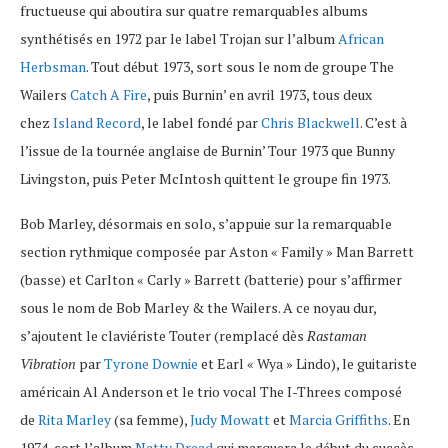
fructueuse qui aboutira sur quatre remarquables albums
synthétisés en 1972 par le label Trojan sur l’album
African
Herbsman
. Tout début 1973, sort sous le nom de groupe The
Wailers
Catch A Fire
, puis Burnin’ en avril 1973, tous deux
chez
Island Record
, le label fondé par
Chris Blackwell
. C’est à
l’issue de la tournée anglaise de Burnin’ Tour 1973 que Bunny
Livingston, puis Peter McIntosh quittent le groupe fin 1973.
Bob Marley, désormais en solo, s’appuie sur la remarquable
section rythmique composée par Aston « Family » Man Barrett
(basse) et Carlton « Carly » Barrett (batterie) pour s’affirmer
sous le nom de Bob Marley & the Wailers. A ce noyau dur,
s’ajoutent le claviériste Touter (remplacé dès
Rastaman
Vibration
par
Tyrone Downie
et Earl « Wya » Lindo), le guitariste
américain Al Anderson et le trio vocal The I-Threes composé
de
Rita Marley
(sa femme),
Judy Mowatt
et
Marcia Griffiths
. En
1974, sort l’album
Natty Dread
qui marquera le début du succès