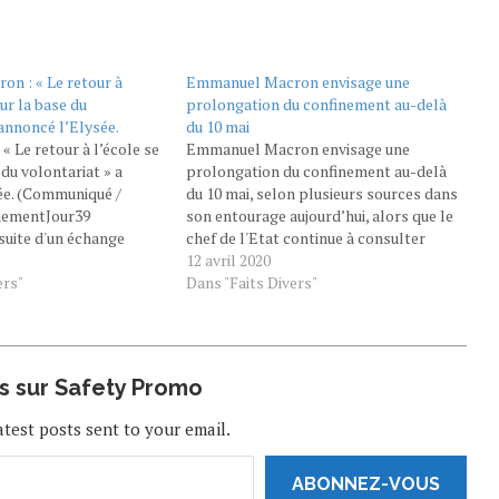
n : « Le retour à
Emmanuel Macron envisage une
sur la base du
prolongation du confinement au-delà
 annoncé l’Elysée.
du 10 mai
 Le retour à l’école se
Emmanuel Macron envisage une
 du volontariat » a
prolongation du confinement au-delà
ée. (Communiqué /
du 10 mai, selon plusieurs sources dans
nementJour39
son entourage aujourd’hui, alors que le
suite d'un échange
chef de l'Etat continue à consulter
 Macron et les maires,
tous azimuts en vue de son allocution
12 avril 2020
e que le retour à l'école
ers"
demain soir #AFP
Dans "Faits Divers"
ase du volontariat
https://t.co/PAQYa61ODK
us sur Safety Promo
atest posts sent to your email.
ABONNEZ-VOUS