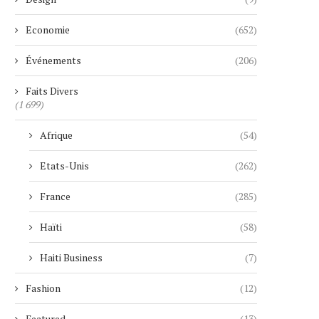
Economie
(652)
Événements
(206)
Faits Divers
(1 699)
Afrique
(54)
Etats-Unis
(262)
France
(285)
Haïti
(58)
Haiti Business
(7)
Fashion
(12)
Featured
(13)