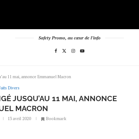
Safety Promo, au cœur de l’info
qu’au 11 mai, annonce Emmanuel Macron
Faits Divers
É JUSQU’AU 11 MAI, ANNONCE
UEL MACRON
13 avril 2020
Bookmark