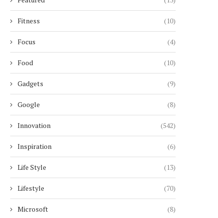
Fitness
(10)
Focus
(4)
Food
(10)
Gadgets
(9)
Google
(8)
Innovation
(542)
CIEL DUBAI MARINA : LE PLUS
UNE RETRAITÉE SUI
Inspiration
(6)
HAUT HÔTEL...
MANIPULÉE PAR UN FAUX 
4 janvier 2026
29 novembre 2025
Life Style
(13)
Lifestyle
(70)
Microsoft
(8)