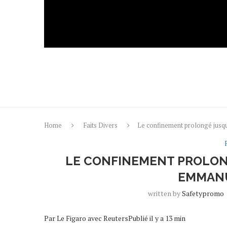
Home
Faits Divers
Le confinement prolongé jus
LE CONFINEMENT PROLONG
EMMAN
written by
Safetypromo
Par Le Figaro avec ReutersPublié il y a 13 min