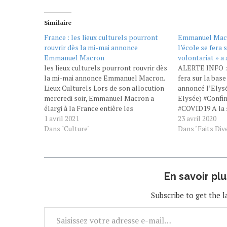
Similaire
France : les lieux culturels pourront
Emmanuel Macro
rouvrir dès la mi-mai annonce
l’école se fera 
Emmanuel Macron
volontariat » a
les lieux culturels pourront rouvrir dès
ALERTE INFO : «
la mi-mai annonce Emmanuel Macron.
fera sur la base
Lieux Culturels Lors de son allocution
annoncé l’Elys
mercredi soir, Emmanuel Macron a
Elysée) #Confi
élargi à la France entière les
#COVID19 A la 
restrictions et les limitations de
1 avril 2021
entre Emmanuel
23 avril 2020
déplacement pour contrer le
Dans "Culture"
l'Elysée annonc
Dans "Faits Div
coronavirus. Le chef de l'Etat annonce
se fera sur la b
également que les lieux culturels
pourront rouvrir…
En savoir pl
Subscribe to get the l