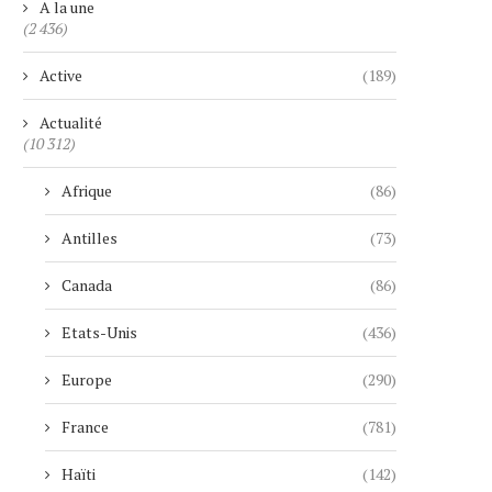
A la une
(2 436)
Active
(189)
Actualité
(10 312)
Afrique
(86)
Antilles
(73)
Canada
(86)
Etats-Unis
(436)
Europe
(290)
France
(781)
Haïti
(142)