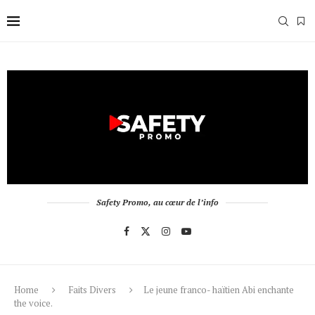
Safety Promo, au cœur de l’info
Home
Faits Divers
Le jeune franco- haïtien Abi enchante
the voice.