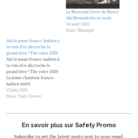
Le Nouveau Cover de Notre
Abi Bernadoth est sorti
14 août 2020
Dans "Musique"
Abi le jeune franco-haitien à
la voix d’or décroche le
grand titre ! The voice 2020
Abi le jeune franco-haitien à
la voix d'or décroche le
grand titre ! The voice 2020
Le jeune chanteur franco-
haitien multi
instrumentaliste de 21 ans ,
13 juin 2020
a su émouvoir, convaincre le
Dans "Faits Divers"
public dès sa première
prestation jusqu'au jour de
la grande finale. Ses
origines haïtiennes dévoilés
En savoir plus sur Safety Promo
par Garry Assad.…
Subscribe to get the latest posts sent to your email.