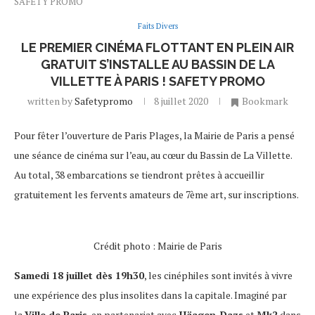
SAFETY PROMO
Faits Divers
LE PREMIER CINÉMA FLOTTANT EN PLEIN AIR
GRATUIT S’INSTALLE AU BASSIN DE LA
VILLETTE À PARIS ! SAFETY PROMO
written by
Safetypromo
8 juillet 2020
Bookmark
Pour fêter l’ouverture de Paris Plages, la Mairie de Paris a pensé
une séance de cinéma sur l’eau, au cœur du Bassin de La Villette.
Au total, 38 embarcations se tiendront prêtes à accueillir
gratuitement les fervents amateurs de 7ème art, sur inscriptions.
Crédit photo : Mairie de Paris
Samedi 18 juillet dès 19h30
, les cinéphiles sont invités à vivre
une expérience des plus insolites dans la capitale. Imaginé par
la
Ville de Paris
, en partenariat avec
Häagen-Dazs
et
Mk2
dans