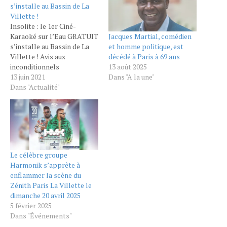
s’installe au Bassin de La
Villette !
Insolite : le 1er Ciné-
Jacques Martial, comédien
Karaoké sur l’Eau GRATUIT
et homme politique, est
s’installe au Bassin de La
décédé à Paris à 69 ans
Villette ! Avis aux
13 août 2025
inconditionnels
Dans "A la une"
d’expériences insolites ! À
13 juin 2021
l’occasion de la Fête de la
Dans "Actualité"
Musique le 21 juin prochain,
Häagen‑Dazs vous réserve
une surprise de taille,
dévoilant le 1er Ciné-
Karaoké sur l’Eau sur le
Bassin de…
Le célèbre groupe
Harmonik s’apprête à
enflammer la scène du
Zénith Paris La Villette le
dimanche 20 avril 2025
5 février 2025
Dans "Événements"