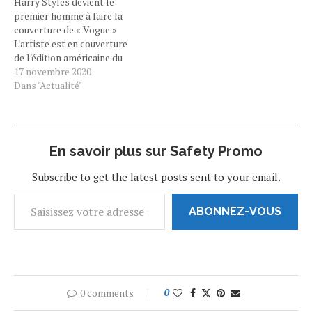
Harry Styles devient le
pour…
premier homme à faire la
couverture de « Vogue »
L'artiste est en couverture
de l'édition américaine du
magazine « Vogue » pour le
17 novembre 2020
mois de décembre. C'est
Dans "Actualité"
inédit. Pour la première fois
en 127 ans, un homme fait
seul la couverture de
l'édition américaine du
En savoir plus sur Safety Promo
magazine Vogue : il s'agit
d'Harry…
Subscribe to get the latest posts sent to your email.
ABONNEZ-VOUS
0 comments
0