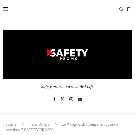
Safety Promo, au cœur de l’info
Home
Faits Divers
Le #VogueChallenge, en quoi ça
consiste ? SAFETY PROMO