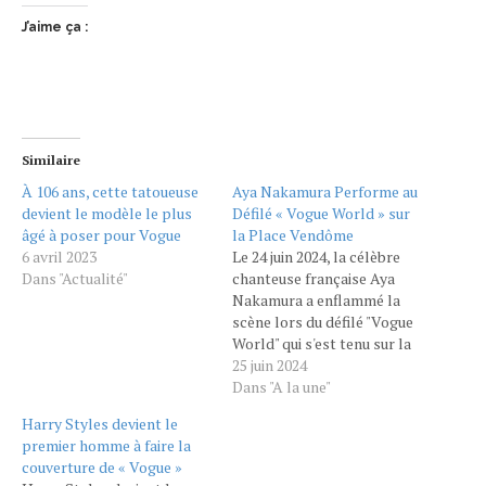
J’aime ça :
Similaire
À 106 ans, cette tatoueuse
Aya Nakamura Performe au
devient le modèle le plus
Défilé « Vogue World » sur
âgé à poser pour Vogue
la Place Vendôme
6 avril 2023
Le 24 juin 2024, la célèbre
Dans "Actualité"
chanteuse française Aya
Nakamura a enflammé la
scène lors du défilé "Vogue
World" qui s'est tenu sur la
prestigieuse Place
25 juin 2024
Vendôme à Paris. Cet
Dans "A la une"
événement, organisé par le
Harry Styles devient le
magazine Vogue, a réuni les
premier homme à faire la
plus grandes figures de la
couverture de « Vogue »
mode et de la musique