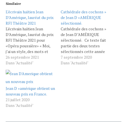
Similaire
L’écrivain haïtien Jean
Cathédrale des cochons »
D’Amérique, lauréat du prix
de Jean D »AMÉRIQUE
RFI Théâtre 2021
sélectionné.
L'écrivain haïtien Jean
Cathédrale des cochons »
D’Amérique, lauréat du prix
de Jean D"AMÉRIQUE
RFI Théâtre 2021 pour
sélectionné. Ce texte fait
«Opéra poussière» « Moi,
partie des deux textes
j’ai un style, des mots et
sélectionnés cette année
j’essaie de raconter mon
26 septembre 2021
par le comité de lecture du
7 septembre 2020
époque, parce que c’est
Dans "Actualité"
Conservatoire de Lyon.
Dans "Actualité"
maintenant ou jamais. » À 26
L'œuvre sera mise en
ans, l’écrivain haïtien Jean
lecture et en jeu par les
D’Amérique reçoit ce
étudiants du cycle théâtre
dimanche 26 septembre le
du Conservatoire, dans le
Jean D »amérique obtient un
prix RFI Théâtre 2021…
cadre de la 4ème…
nouveau prix en France.
21 juillet 2020
Dans "Actualité"