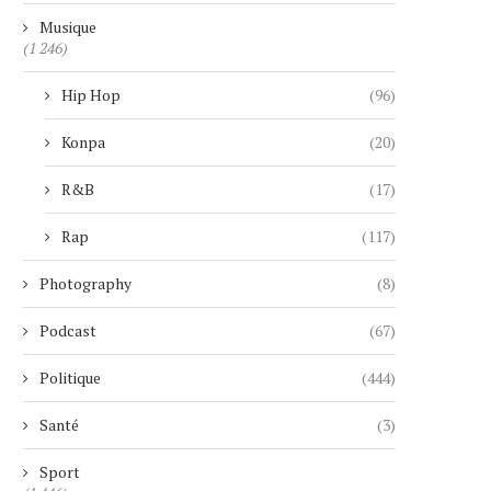
CIEL DUBAI MARINA : LE PLUS
UNE RETRAITÉE SUI
HAUT HÔTEL...
MANIPULÉE PAR UN FAUX 
Musique
(1 246)
4 janvier 2026
29 novembre 2025
Hip Hop
(96)
Konpa
(20)
R&B
(17)
Rap
(117)
Photography
(8)
Podcast
(67)
Politique
(444)
Santé
(3)
Sport