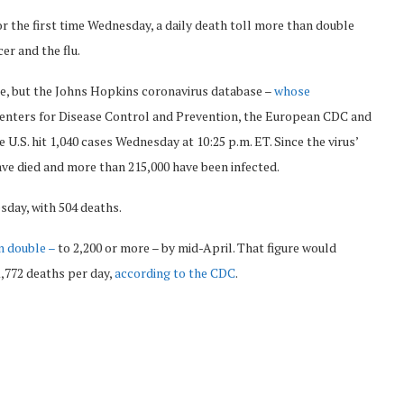
or the first time Wednesday, a daily death toll more than double
er and the flu.
ate, but the Johns Hopkins coronavirus database –
whose
Centers for Disease Control and Prevention, the European CDC and
.S. hit 1,040 cases Wednesday at 10:25 p.m. ET. Since the virus’
have died and more than 215,000 have been infected.
esday, with 504 deaths.
n double –
to 2,200 or more – by mid-April. That figure would
 1,772 deaths per day,
according to the CDC
.