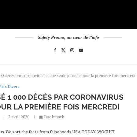
Safety Promo, au cœur de l’info
00 décès par coronavirus en une seule journée pour la première fois mercredi
Faits Divers
SÉ 1 000 DÉCÈS PAR CORONAVIRUS
UR LA PREMIÈRE FOIS MERCREDI
2 avril 2020
Bookmark
virus. We sort the facts from falsehoods.USA TODAY, WOCHIT