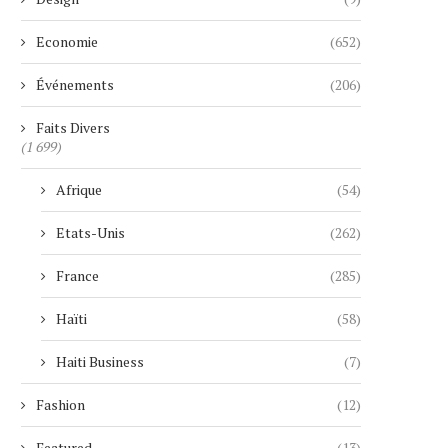
Economie
(652)
Événements
(206)
Faits Divers
(1 699)
Afrique
(54)
Etats-Unis
(262)
France
(285)
Haïti
(58)
Haiti Business
(7)
Fashion
(12)
Featured
(13)