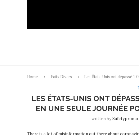
Home
Faits Divers
Les États-Unis ont dépassé 1 0
LES ÉTATS-UNIS ONT DÉPAS
EN UNE SEULE JOURNÉE PO
written by
Safetypromo
There is a lot of misinformation out there about corona