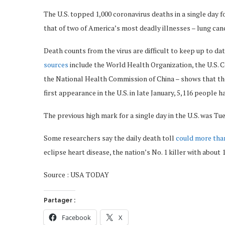
The U.S. topped 1,000 coronavirus deaths in a single day f
that of two of America’s most deadly illnesses – lung canc
Death counts from the virus are difficult to keep up to d
sources
include the World Health Organization, the U.S. 
the National Health Commission of China – shows that the U
first appearance in the U.S. in late January, 5,116 people 
The previous high mark for a single day in the U.S. was Tu
Some researchers say the daily death toll
could more tha
eclipse heart disease, the nation’s No. 1 killer with about
Source : USA TODAY
Partager :
Facebook
X