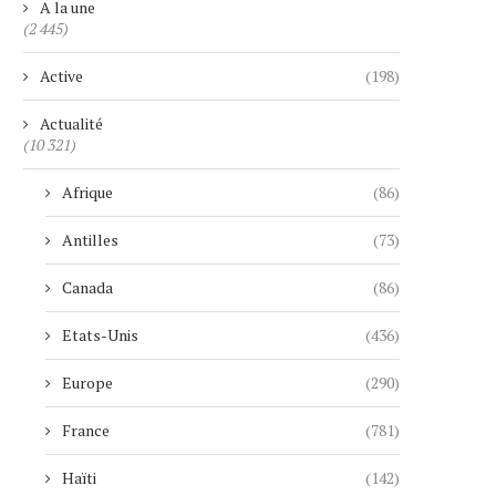
A la une
(2 445)
Active
(198)
Actualité
(10 321)
Afrique
(86)
Antilles
(73)
Canada
(86)
Etats-Unis
(436)
Europe
(290)
France
(781)
Haïti
(142)