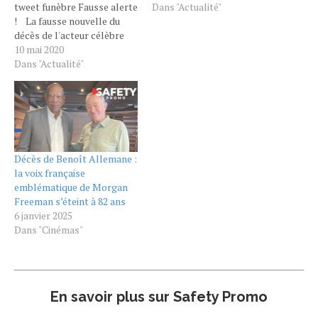
tweet funèbre Fausse alerte
Dans "Actualité"
! La fausse nouvelle du
décès de l'acteur célèbre
pour ses rôles dans
10 mai 2020
Expendables : Unité
Dans "Actualité"
spéciale, Le Transporteur
ou encore Snatch : Tu
braques ou tu raques,
annoncée samedi après-
midi sur Twitter a provoqué
un emballement…
Décès de Benoît Allemane :
la voix française
emblématique de Morgan
Freeman s’éteint à 82 ans
6 janvier 2025
Dans "Cinémas"
En savoir plus sur Safety Promo