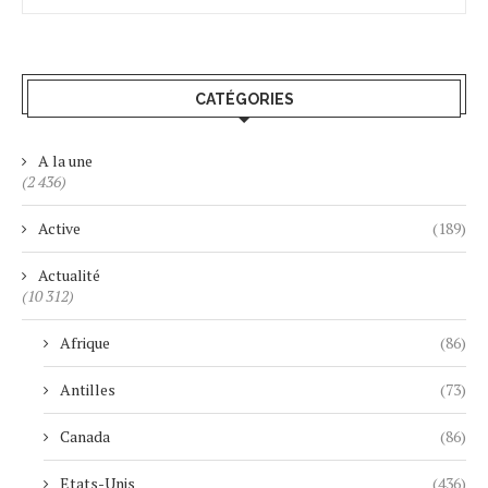
CATÉGORIES
A la une
(2 436)
Active
(189)
Actualité
(10 312)
Afrique
(86)
Antilles
(73)
Canada
(86)
Etats-Unis
(436)