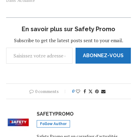
qui n’est pas encore en
Dans "Actualité"
service, avec un aéroport
situé à 15 km de là. Un
avion-cargo de la
compagnie nationale
En savoir plus sur Safety Promo
éthiopienne Ethiopian
Airlines a atterri…
Subscribe to get the latest posts sent to your email.
ABONNEZ-VOUS
0 comments
0
SAFETYPROMO
Follow Author
Safety Promo est un carrefour d'actualités