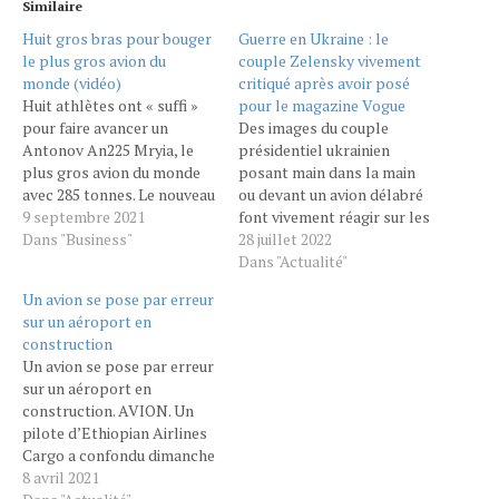
Similaire
Huit gros bras pour bouger
Guerre en Ukraine : le
le plus gros avion du
couple Zelensky vivement
monde (vidéo)
critiqué après avoir posé
Huit athlètes ont « suffi »
pour le magazine Vogue
pour faire avancer un
Des images du couple
Antonov An225 Mryia, le
présidentiel ukrainien
plus gros avion du monde
posant main dans la main
avec 285 tonnes. Le nouveau
ou devant un avion délabré
« record du monde » a été
9 septembre 2021
font vivement réagir sur les
établi fin aout à l’aéroport
Dans "Business"
réseaux sociaux, alors que
28 juillet 2022
cargo d’Hostomel-
les troupes ukrainiennes
Dans "Actualité"
Antonov près de Kiev, en
affrontent toujours les
Un avion se pose par erreur
l’honneur des célébrations
soldats russes sur le
sur un aéroport en
du 30eme anniversaire de
terrain.
construction
l’indépendance de
https://www.instagram.com/p/Cgel
Un avion se pose par erreur
l’Ukraine...…
igshid=YmMyMTA2M2Y=
sur un aéroport en
Les photos ne sont pas
construction. AVION. Un
passées inaperçues. Des
pilote d’Ethiopian Airlines
clichés du couple
Cargo a confondu dimanche
présidentiel ukrainien…
le tarmac de Copperbelt,
8 avril 2021