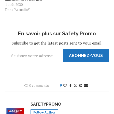
avec le continent africain.
1 août 2020
C'était l'événement (pop)
Dans "Actualité"
culturel de cette fin de
semaine. Vendredi, Disney+
a dévoilé Black is King, un
long-métrage très attendu
En savoir plus sur Safety Promo
des fans de Beyoncé. La
super-star américaine signe
Subscribe to get the latest posts sent to your email.
la réalisation…
ABONNEZ-VOUS
0 comments
0
SAFETYPROMO
Follow Author