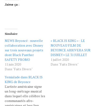
J’aime ça :
Similaire
NEWS Beyoncé : nouvelle
« BLACK IS KING » : LE
collaboration avec Disney
NOUVEAU FILM DE
sur trois nouveaux projets
BEYONCE ARRIVERA SUR
dont Black Panther
DISNEY+ LE 31 JUILLET
SAFETY PROMO
1 juillet 2020
11 juin 2020
Dans "Faits Divers"
Dans "Faits Divers"
Yemialade dans BLACK IS
KING de Beyonce
L'artiste américaine signe
un long-métrage musical
dans lequel elle célèbre les
communautés afro-
américaines et leur lien