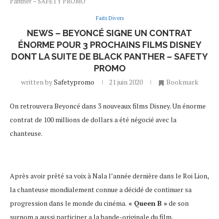
Panther – SAFETY PROMO
Faits Divers
NEWS – BEYONCÉ SIGNE UN CONTRAT
ÉNORME POUR 3 PROCHAINS FILMS DISNEY
DONT LA SUITE DE BLACK PANTHER – SAFETY
PROMO
written by
Safetypromo
21 juin 2020
Bookmark
On retrouvera Beyoncé dans 3 nouveaux films Disney. Un énorme
contrat de 100 millions de dollars a été négocié avec la
chanteuse.
Après avoir prêté sa voix à Nala l’année dernière dans le Roi Lion,
la chanteuse mondialement connue a décidé de continuer sa
progression dans le monde du cinéma.
« Queen B »
de son
surnom a aussi participer a la bande-originale du film.