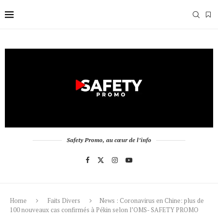
Safety Promo, au cœur de l’info
Home
Faits Divers
News : Coronavirus en Chine: plus de
100 nouveaux cas confirmés à Pékin selon l’OMS- SAFETY PROMO