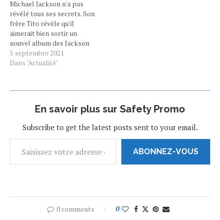
Michael Jackson n'a pas
records comme l’artiste de
révélé tous ses secrets. Son
variété le…
frère Tito révèle qu'il
aimerait bien sortir un
nouvel album des Jackson
Five qui contiendrait des
5 septembre 2021
titres inédits du Roi de la
Dans "Actualité"
pop : "Il y a encore de la
musique à sortir". 12 ans
après sa disparition,
Michael Jackson continue…
En savoir plus sur Safety Promo
Subscribe to get the latest posts sent to your email.
ABONNEZ-VOUS
0 comments
0