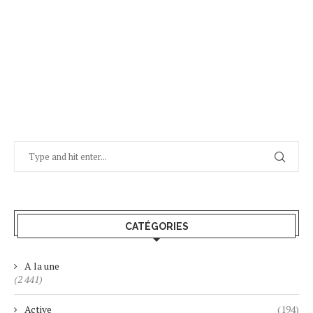
CATÉGORIES
A la une
(2 441)
Active
(194)