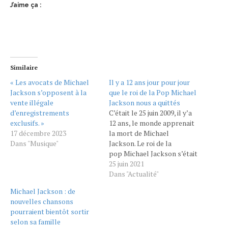
J’aime ça :
Similaire
« Les avocats de Michael
Il y a 12 ans jour pour jour
Jackson s’opposent à la
que le roi de la Pop Michael
vente illégale
Jackson nous a quittés
d’enregistrements
C’était le 25 juin 2009, il y’a
exclusifs. »
12 ans, le monde apprenait
17 décembre 2023
la mort de Michael
Dans "Musique"
Jackson. Le roi de la
pop Michael Jackson s’était
éteint tragiquement à 50
25 juin 2021
ans seulement dans sa
Dans "Actualité"
maison de Los Angeles. Il
Michael Jackson : de
laissera derrière lui une
nouvelles chansons
inégalable collection de
pourraient bientôt sortir
tubes et entre dans
selon sa famille
le Guiness des