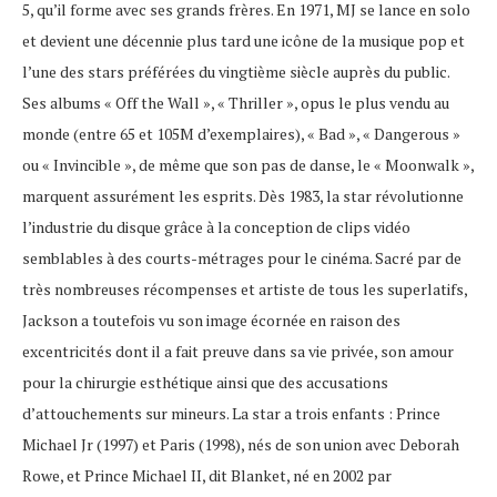
5, qu’il forme avec ses grands frères. En 1971, MJ se lance en solo
et devient une décennie plus tard une icône de la musique pop et
l’une des stars préférées du vingtième siècle auprès du public.
Ses albums « Off the Wall », « Thriller », opus le plus vendu au
monde (entre 65 et 105M d’exemplaires), « Bad », « Dangerous »
ou « Invincible », de même que son pas de danse, le « Moonwalk »,
marquent assurément les esprits. Dès 1983, la star révolutionne
l’industrie du disque grâce à la conception de clips vidéo
semblables à des courts-métrages pour le cinéma. Sacré par de
très nombreuses récompenses et artiste de tous les superlatifs,
Jackson a toutefois vu son image écornée en raison des
excentricités dont il a fait preuve dans sa vie privée, son amour
pour la chirurgie esthétique ainsi que des accusations
d’attouchements sur mineurs. La star a trois enfants : Prince
Michael Jr (1997) et Paris (1998), nés de son union avec Deborah
Rowe, et Prince Michael II, dit Blanket, né en 2002 par