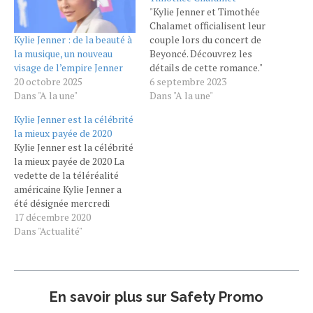
"Kylie Jenner et Timothée
Chalamet officialisent leur
Kylie Jenner : de la beauté à
couple lors du concert de
la musique, un nouveau
Beyoncé. Découvrez les
visage de l’empire Jenner
détails de cette romance."
20 octobre 2025
La vie amoureuse de Kylie
6 septembre 2023
Dans "A la une"
Jenner et Timothée
Dans "A la une"
Chalamet est au centre des
Kylie Jenner est la célébrité
préoccupations. En
la mieux payée de 2020
particulier depuis la
Kylie Jenner est la célébrité
séparation de Kylie Jenner
la mieux payée de 2020 La
avec Travis Scott, le père
vedette de la téléréalité
de ses deux enfants,…
américaine Kylie Jenner a
été désignée mercredi
comme la célébrité la mieux
17 décembre 2020
payée de l’année écoulée
Dans "Actualité"
par le magazine américain
Forbes. Elle a en effet
gagné 485 millions d’euros
au cours des douze derniers
En savoir plus sur Safety Promo
mois,…