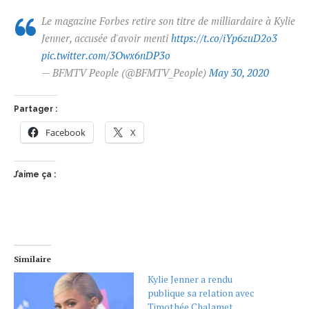
Le magazine Forbes retire son titre de milliardaire à Kylie
Jenner, accusée d'avoir menti
https://t.co/iYp6zuD2o3
pic.twitter.com/3Owx6nDP3o
— BFMTV People (@BFMTV_People)
May 30, 2020
Partager :
Facebook
X
J’aime ça :
Similaire
Kylie Jenner a rendu
publique sa relation avec
Timothée Chalamet