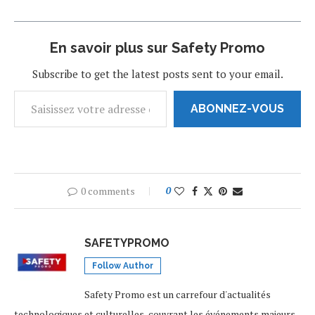
SoundCoud d'ajouter de la
musique à leurs Snaps.
Snap Inc avait
En savoir plus sur Safety Promo
dernièrement affirmé avoir
conclu des accords
Subscribe to get the latest posts sent to your email.
pluriannuels avec un
certain nombre d'éditeurs
et de labels…
ABONNEZ-VOUS
0 comments
0
SAFETYPROMO
Follow Author
Safety Promo est un carrefour d'actualités
technologiques et culturelles, couvrant les événements majeurs