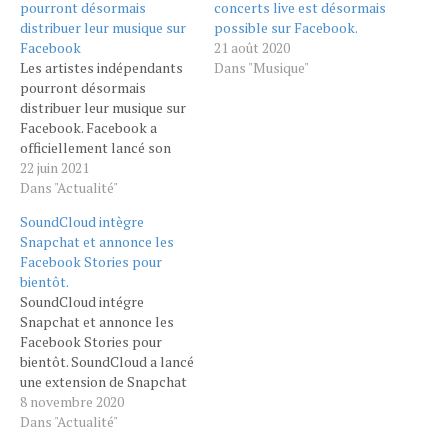
pourront désormais
concerts live est désormais
distribuer leur musique sur
possible sur Facebook.
Facebook
21 août 2020
Les artistes indépendants
Dans "Musique"
pourront désormais
distribuer leur musique sur
Facebook. Facebook a
officiellement lancé son
programme d'artiste
22 juin 2021
indépendant, une fonction
Dans "Actualité"
qui permet aux créateurs de
SoundCloud intègre
diffuser leur musique
Snapchat et annonce les
notamment sur Instagram
Facebook Stories pour
et des services connexes
bientôt.
comme Stories et Reels.
SoundCloud intégre
Pour rendre opérationnel
Snapchat et annonce les
ce nouveau programme,
Facebook Stories pour
Facebook a établi un
bientôt. SoundCloud a lancé
partenariat…
une extension de Snapchat
sur sa plateforme.
8 novembre 2020
La nouvelle fonctionnalité
Dans "Actualité"
permet aux utilisateurs de