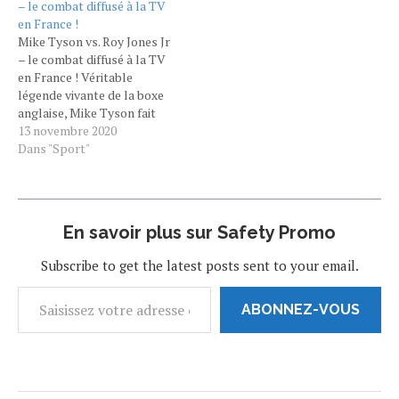
– le combat diffusé à la TV
boxeurs de l’histoire, LE
en France !
plus grand pour certains,
Mike Tyson vs. Roy Jones Jr
serait-il vraiment de retour
– le combat diffusé à la TV
? L’Américain…
en France ! Véritable
légende vivante de la boxe
anglaise, Mike Tyson fait
son grand retour sur les
13 novembre 2020
rings contre Roy Jones le 29
Dans "Sport"
novembre prochain ! Pour
la première fois depuis le 11
juin 2005, Mike Tyson (50–
6…
En savoir plus sur Safety Promo
Subscribe to get the latest posts sent to your email.
ABONNEZ-VOUS