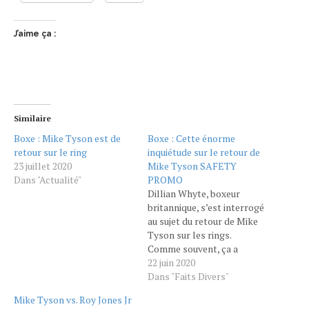
J’aime ça :
Similaire
Boxe : Mike Tyson est de
Boxe : Cette énorme
retour sur le ring
inquiétude sur le retour de
23 juillet 2020
Mike Tyson SAFETY
Dans "Actualité"
PROMO
Dillian Whyte, boxeur
britannique, s’est interrogé
au sujet du retour de Mike
Tyson sur les rings.
Comme souvent, ça a
commencé par une rumeur.
22 juin 2020
C’est ensuite devenu une
Dans "Faits Divers"
question récurrente : Mike
Mike Tyson vs. Roy Jones Jr
Tyson, l’un des plus grands