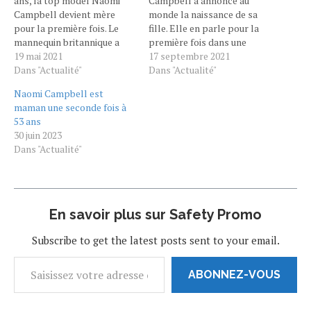
ans, la top model Naomi
Campbell a annoncé au
Campbell devient mère
monde la naissance de sa
pour la première fois. Le
fille. Elle en parle pour la
mannequin britannique a
première fois dans une
annoncé la naissance de sa
19 mai 2021
nouvelle interview.
17 septembre 2021
petite fille sur Instagram
Dans "Actualité"
"Extraordinaire", "très
Dans "Actualité"
ce mardi. Il s'agit de son
indépendante", "éveillée"...
Naomi Campbell est
premier enfant, alors
Le top model ne tarit pas
maman une seconde fois à
qu'elle fêtera ses 51 ans
d'éloge pour son bébé ! Elle
53 ans
dans quelques jours. "Un
voulait un bébé depuis dix
30 juin 2023
magnifique petit miracle…
ans ! "Une…
Dans "Actualité"
En savoir plus sur Safety Promo
Subscribe to get the latest posts sent to your email.
ABONNEZ-VOUS