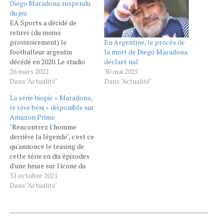
Diego Maradona suspendu
du jeu
EA Sports a décidé de
retirer (du moins
En Argentine, le procès de
provisoirement) le
la mort de Diego Maradona
footballeur argentin
déclaré nul
décédé en 2020. Le studio
30 mai 2025
invoque un litige
26 mars 2022
Dans "Actualité"
concernant ses droits
Dans "Actualité"
d'image. JEUX VIDÉO - EA
La série biopic « Maradona,
Sports perd Maradona. Le
le rêve béni » disponible sur
studio de jeux vidéo a été
Amazon Prime
contraint de retirer
"Rencontrez l'homme
le footballeur
derrière la légende", c'est ce
argentin de FIFA 22. Celui-ci
qu'annonce le teasing de
faisait partie, au même
cette série en dix épisodes
titre…
d'une heure sur l'icone du
football argentin, décédée
31 octobre 2021
le 25 novembre 2020.
Dans "Actualité"
"Rencontrez l'homme
derrière la légende",
annonce la bande-annonce.