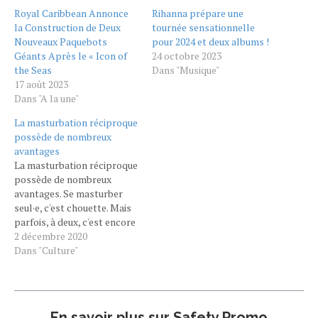
Royal Caribbean Annonce
Rihanna prépare une
la Construction de Deux
tournée sensationnelle
Nouveaux Paquebots
pour 2024 et deux albums !
Géants Après le « Icon of
24 octobre 2023
the Seas
Dans "Musique"
17 août 2023
Dans "A la une"
La masturbation réciproque
possède de nombreux
avantages
La masturbation réciproque
possède de nombreux
avantages. Se masturber
seul·e, c'est chouette. Mais
parfois, à deux, c'est encore
mieux. La masturbation
2 décembre 2020
réciproque possède de
Dans "Culture"
nombreux avantages :
casser la routine,
apprendre à connaître le
corps de l'autre, décupler
En savoir plus sur Safety Promo