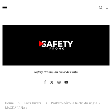
Safety Promo, au cœur de l’info
Home
Faits Divers
Paskero dévoile le clip du single »
MAGDALENA »