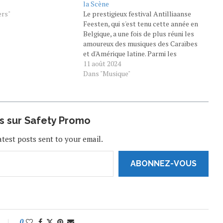
la Scène
ers"
Le prestigieux festival Antilliaanse
Feesten, qui s'est tenu cette année en
Belgique, a une fois de plus réuni les
amoureux des musiques des Caraïbes
et d'Amérique latine. Parmi les
nombreux artistes qui ont marqué cet
11 août 2024
événement, deux noms se sont
Dans "Musique"
distingués par leur performance
exceptionnelle : Paul Beaubrun et
Michael…
us sur Safety Promo
atest posts sent to your email.
ABONNEZ-VOUS
0