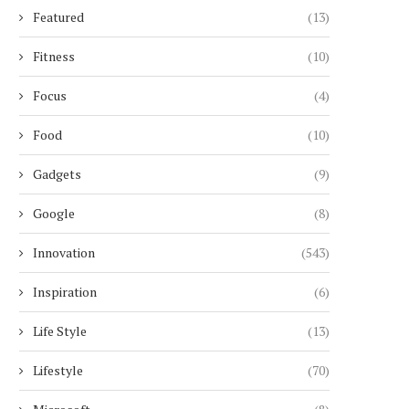
Featured
(13)
Fitness
(10)
Focus
(4)
Food
(10)
Gadgets
(9)
Google
(8)
Innovation
(543)
Inspiration
(6)
Life Style
(13)
Lifestyle
(70)