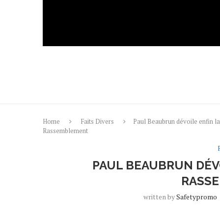
Home
Faits Divers
Paul Beaubrun dévoile enfin la
Rassemblement
PAUL BEAUBRUN DÉVO
RASS
written by
Safetypromo