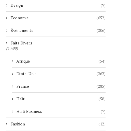
Design
(9)
Economie
(652)
Événements
(206)
Faits Divers
(1 699)
Afrique
(54)
Etats-Unis
(262)
France
(285)
Haïti
(58)
Haiti Business
(7)
Fashion
(12)