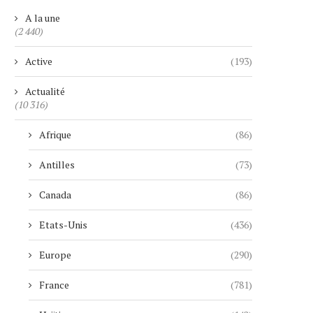
A la une
(2 440)
Active
(193)
Actualité
(10 316)
Afrique
(86)
Antilles
(73)
Canada
(86)
Etats-Unis
(436)
Europe
(290)
France
(781)