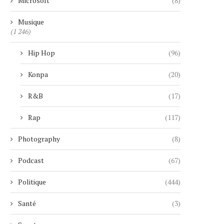
Microsoft
(8)
Musique
(1 246)
Hip Hop
(96)
Konpa
(20)
R&B
(17)
CIEL DUBAI MARINA : LE PLUS
UNE RETRAITÉE SUI
HAUT HÔTEL...
MANIPULÉE PAR UN FAUX 
Rap
(117)
4 janvier 2026
29 novembre 2025
Photography
(8)
Podcast
(67)
Politique
(444)
Santé
(3)