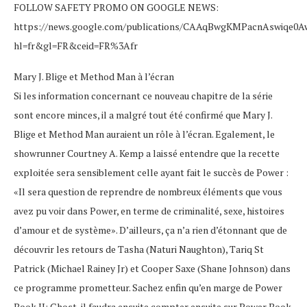
FOLLOW SAFETY PROMO ON GOOGLE NEWS:
https://news.google.com/publications/CAAqBwgKMPacnAswiqe0A
hl=fr&gl=FR&ceid=FR%3Afr
Mary J. Blige et Method Man à l’écran
Si les information concernant ce nouveau chapitre de la série
sont encore minces, il a malgré tout été confirmé que Mary J.
Blige et Method Man auraient un rôle à l’écran. Egalement, le
showrunner Courtney A. Kemp a laissé entendre que la recette
exploitée sera sensiblement celle ayant fait le succès de Power :
«Il sera question de reprendre de nombreux éléments que vous
avez pu voir dans Power, en terme de criminalité, sexe, histoires
d’amour et de système». D’ailleurs, ça n’a rien d’étonnant que de
découvrir les retours de Tasha (Naturi Naughton), Tariq St
Patrick (Michael Rainey Jr) et Cooper Saxe (Shane Johnson) dans
ce programme prometteur. Sachez enfin qu’en marge de Power
Book II: Ghost, il faudra ensuite compter ensuite sur Power Book