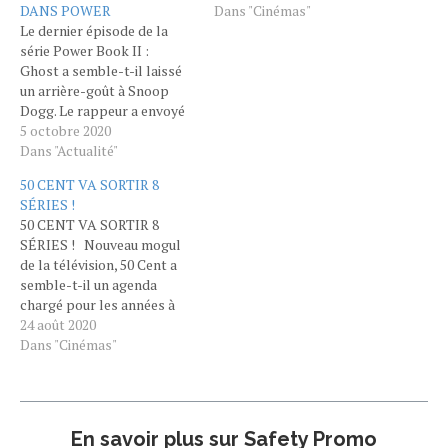
DANS POWER
Dans "Cinémas"
Le dernier épisode de la
série Power Book II :
Ghost a semble-t-il laissé
un arrière-goût à Snoop
Dogg. Le rappeur a envoyé
un message privé 50 Cent,
5 octobre 2020
producteur de la série, à
Dans "Actualité"
cause d’une scène gay.
50 CENT VA SORTIR 8
Wanda People, la
SÉRIES !
série Power Book II : Ghost,
50 CENT VA SORTIR 8
spin-off de la série
SÉRIES ! Nouveau mogul
populaire Power, est
de la télévision, 50 Cent a
diffusée…
semble-t-il un agenda
chargé pour les années à
venir. Surfant sur le succès
24 août 2020
de Power, le rappeur aurait
Dans "Cinémas"
pas moins de 8 séries à
développer sur le court et
moyen terme. Des projets
en…
En savoir plus sur Safety Promo