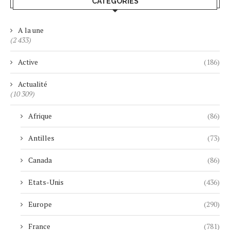
CATÉGORIES
A la une
(2 433)
Active
(186)
Actualité
(10 309)
Afrique
(86)
Antilles
(73)
Canada
(86)
Etats-Unis
(436)
Europe
(290)
France
(781)