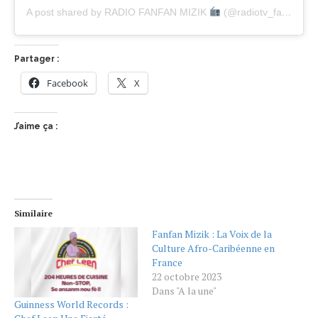
A post shared by RADIO FANFAN MIZIK
(@radiotv_fanfanmizik)
Partager :
Facebook
X
J’aime ça :
Similaire
Fanfan Mizik : La Voix de la
Culture Afro-Caribéenne en
France
22 octobre 2023
Dans "A la une"
Guinness World Records :