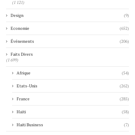
(1 121)
Design
(9)
Economie
(652)
Événements
(206)
Faits Divers
(1 699)
Afrique
(54)
Etats-Unis
(262)
France
(285)
Haïti
(58)
Haiti Business
(7)