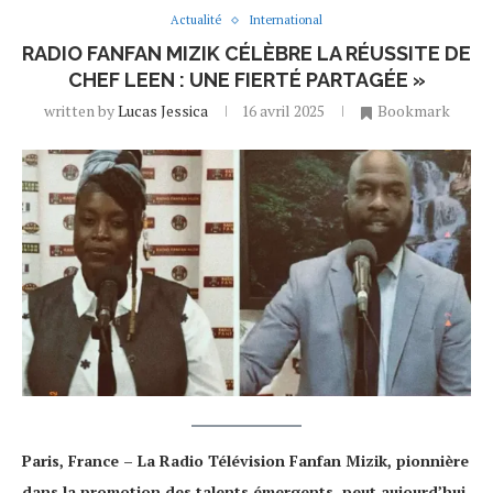
Actualité
International
RADIO FANFAN MIZIK CÉLÈBRE LA RÉUSSITE DE
CHEF LEEN : UNE FIERTÉ PARTAGÉE »
written by
Lucas Jessica
16 avril 2025
Bookmark
Paris, France – La Radio Télévision Fanfan Mizik, pionnière
dans la promotion des talents émergents, peut aujourd’hui