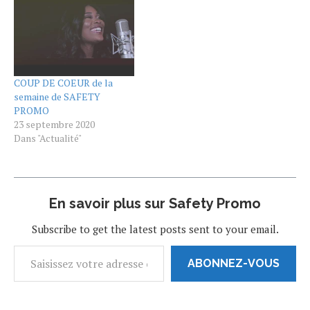
l'artiste GOLDN.B qui avait
accompagner le député de
Guyane monsieur Lenaik
Adam dans le dossier
Spotify dans les…
COUP DE COEUR de la
semaine de SAFETY
PROMO
23 septembre 2020
Dans "Actualité"
En savoir plus sur Safety Promo
Subscribe to get the latest posts sent to your email.
ABONNEZ-VOUS