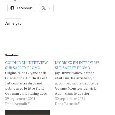
Facebook
X
J’aime ça :
Similaire
GOLDN.B EN INTERVIEW
JAY BRIXX EN INTERVIEW
SUR SAFETY PROMO
SUR SAFETY PROMO
Originaire de Guyane et de
Jay Brixxx franco-haïtien
Guadeloupe, Goldn'B s'est
était l'un des artistes qui
fait connaître du grand
accompagnait le député de
public avec le titre Fight
Guyane Monsieur Lenaick
Ova man en featuring avec
Adam dans le dossier
Kenvybz.
29 septembre 2021
Spotify dans les Doms.
30 septembre 2021
https://youtu.be/kiBIYVGMkTk
Dans "Actualité"
https://youtu.be/-
Dans "Actualité"
L'équipe de Safety Promo
L5cFHzkA0M
était en compagnie de