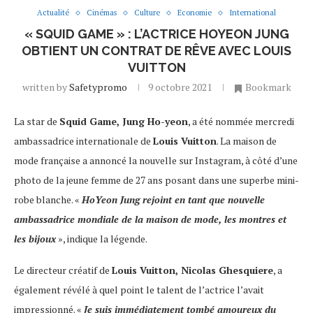
Actualité
Cinémas
Culture
Economie
International
« SQUID GAME » : L’ACTRICE HOYEON JUNG
OBTIENT UN CONTRAT DE RÊVE AVEC LOUIS
VUITTON
written by
Safetypromo
9 octobre 2021
Bookmark
La star de
Squid Game, Jung Ho-yeon
, a été nommée mercredi
ambassadrice internationale de
Louis Vuitton
. La maison de
mode française a annoncé la nouvelle sur Instagram, à côté d’une
photo de la jeune femme de 27 ans posant dans une superbe mini-
robe blanche. «
HoYeon Jung rejoint en tant que nouvelle
ambassadrice mondiale de la maison de mode, les montres et
les bijoux
», indique la légende.
Le directeur créatif de
Louis Vuitton, Nicolas Ghesquiere
, a
également révélé à quel point le talent de l’actrice l’avait
impressionné. «
Je suis immédiatement tombé amoureux du