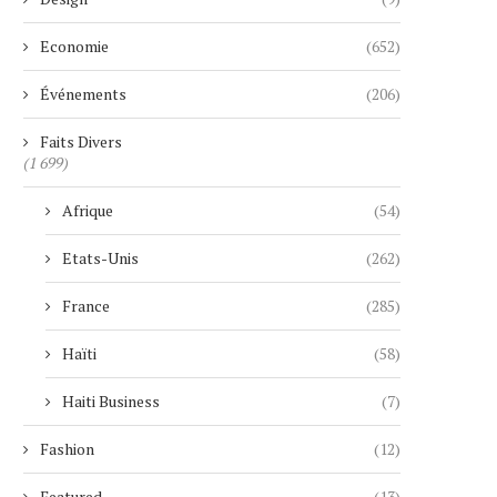
Economie
(652)
Événements
(206)
Faits Divers
(1 699)
Afrique
(54)
Etats-Unis
(262)
France
(285)
Haïti
(58)
Haiti Business
(7)
Fashion
(12)
Featured
(13)