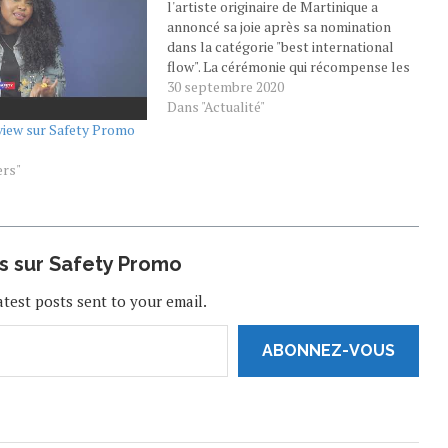
l'artiste originaire de Martinique a
annoncé sa joie après sa nomination
dans la catégorie "best international
flow". La cérémonie qui récompense les
artistes Hip Hop qui se sont illustrés
30 septembre 2020
ces derniers mois est prévue le 27
Dans "Actualité"
octobre 2020. Meryl nominée aux BET
rview sur Safety Promo
Hip…
ers"
us sur Safety Promo
atest posts sent to your email.
ABONNEZ-VOUS