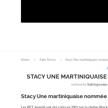
Home
Faits Divers
Stacy Une martiniquaise nom
STACY UNE MARTINIQUAISE
written by
Safetypromo
Stacy Une martiniquaise nommée
Les BET Awards ont été créés en 2001 par la chaîne Blac