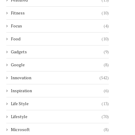
Fitness
(10)
Focus
(4)
Food
(10)
Gadgets
(9)
Google
(8)
CIEL DUBAI MARINA : LE PLUS
UNE RETRAITÉE SUI
HAUT HÔTEL...
MANIPULÉE PAR UN FAUX 
Innovation
(542)
4 janvier 2026
29 novembre 2025
Inspiration
(6)
Life Style
(13)
Lifestyle
(70)
Microsoft
(8)