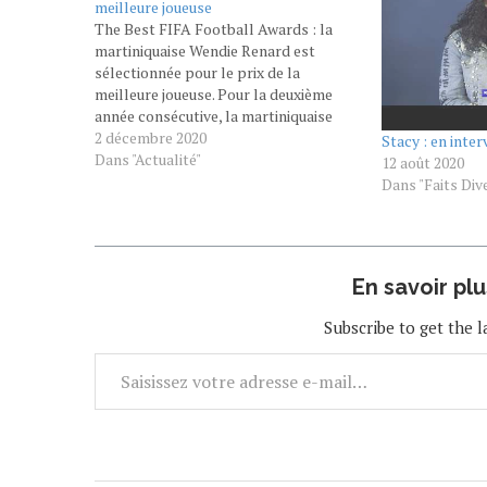
meilleure joueuse
The Best FIFA Football Awards : la
martiniquaise Wendie Renard est
sélectionnée pour le prix de la
meilleure joueuse. Pour la deuxième
année consécutive, la martiniquaise
Wendie Renard est sélectionnée pour
2 décembre 2020
Stacy : en inte
le prix de la meilleure joueuse. La FIFA
Dans "Actualité"
12 août 2020
a révélé la liste des nommés pour les
Dans "Faits Div
distinctions individuelles qui…
En savoir pl
Subscribe to get the l