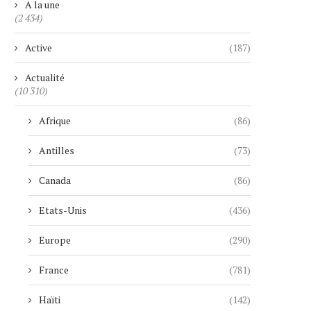
A la une
(2 434)
Active
(187)
Actualité
(10 310)
Afrique
(86)
Antilles
(73)
Canada
(86)
Etats-Unis
(436)
Europe
(290)
France
(781)
Haïti
(142)