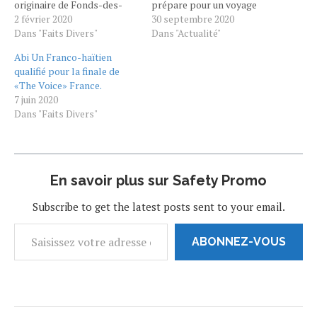
originaire de Fonds-des-
prépare pour un voyage
Nègres. Talent pur, jouant
2 février 2020
dans son pays d’origine
30 septembre 2020
plusieurs instruments, il
Dans "Faits Divers"
Haïti.Dernier d’une grande
Dans "Actualité"
participe à la saison 9 de
famille, né en Haïti, Abi
Abi Un Franco-haïtien
l’émission #TheVoice en
celui qui a fait rêver de
qualifié pour la finale de
France. Impressionné par
milliers de téléspectateurs
«The Voice» France.
sa voix, le jury voit déjà en
à travers le mondeIl vient…
7 juin 2020
lui un finaliste potentiel.
Dans "Faits Divers"
Écoutez Pascal Obispo…
En savoir plus sur Safety Promo
Subscribe to get the latest posts sent to your email.
ABONNEZ-VOUS