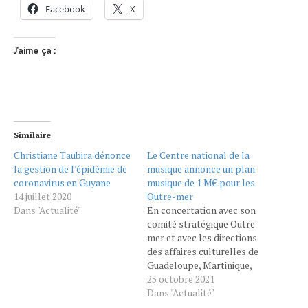
Facebook
X
J’aime ça :
Similaire
Christiane Taubira dénonce
Le Centre national de la
la gestion de l’épidémie de
musique annonce un plan
coronavirus en Guyane
musique de 1 M€ pour les
14 juillet 2020
Outre-mer
Dans "Actualité"
En concertation avec son
comité stratégique Outre-
mer et avec les directions
des affaires culturelles de
Guadeloupe, Martinique,
Guyane, Mayotte et de La
25 octobre 2021
Réunion, le Centre national
Dans "Actualité"
de la musique met en place