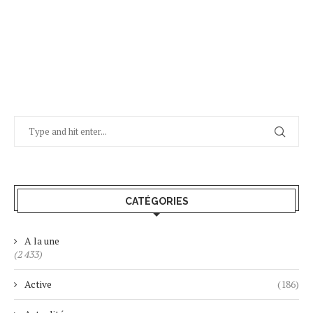
CATÉGORIES
A la une
(2 433)
Active
(186)