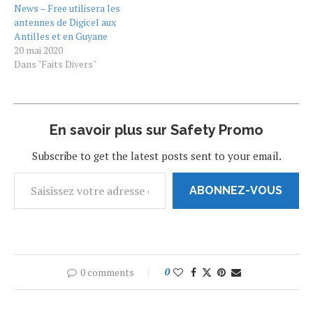
News – Free utilisera les
un fonds de 1 M€ dédié aux
antennes de Digicel aux
Outre-mer. Depuis sa
Antilles et en Guyane
création, le Centre national
20 mai 2020
de la musique a…
Dans "Faits Divers"
En savoir plus sur Safety Promo
Subscribe to get the latest posts sent to your email.
ABONNEZ-VOUS
0 comments
0