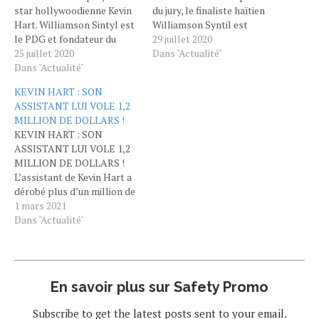
star hollywoodienne Kevin
du jury, le finaliste haïtien
Hart. Williamson Sintyl est
Williamson Syntil est
le PDG et fondateur du
convaincu de pouvoir
29 juillet 2020
projet ARISE pour
25 juillet 2020
gagner le pari pour
Dans "Actualité"
l'humanité qui est une
Dans "Actualité"
emmener la star
organisation à but non
hollywoodienne Kevin Hart
KEVIN HART : SON
lucratif qui vise à
en Haiti et construire
ASSISTANT LUI VOLE 1,2
autonomiser la prochaine
l'entreprise de son rêve en
MILLION DE DOLLARS !
génération de jeunes
Haïti.
KEVIN HART : SON
haïtiens grâce au mentorat.
https://twitter.com/WilliamsonSint2
ASSISTANT LUI VOLE 1,2
Accompagner, guider,
s=19 Une Roumaine, un
MILLION DE DOLLARS !
conseiller…
Syrien,…
L’assistant de Kevin Hart a
dérobé plus d’un million de
dollars au comédien. Il
1 mars 2021
risque 25 ans de prison…
Dans "Actualité"
S’il a d’ordinaire toujours le
sourire aux lèvres, Kevin
Hart a dû faire grise mine
après avoir découvert la
En savoir plus sur Safety Promo
trahison de…
Subscribe to get the latest posts sent to your email.