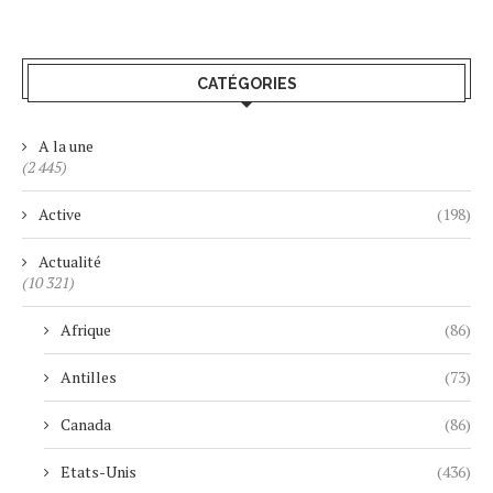
CATÉGORIES
A la une
(2 445)
Active
(198)
Actualité
(10 321)
Afrique
(86)
Antilles
(73)
Canada
(86)
Etats-Unis
(436)