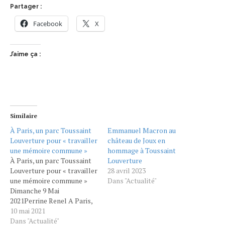
Partager :
Facebook
X
J’aime ça :
Similaire
À Paris, un parc Toussaint
Emmanuel Macron au
Louverture pour « travailler
château de Joux en
une mémoire commune »
hommage à Toussaint
À Paris, un parc Toussaint
Louverture
Louverture pour « travailler
28 avril 2023
une mémoire commune »
Dans "Actualité"
Dimanche 9 Mai
2021Perrine Renel A Paris,
la maire PS Anne Hidalgo a
10 mai 2021
inauguré un jardin
Dans "Actualité"