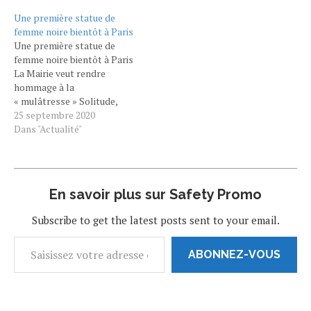
Toussaint-
Une première statue de
Louverture, « figure de la
femme noire bientôt à Paris
lutte contre
Une première statue de
l’esclavage » et héros de
femme noire bientôt à Paris
l’indépendance d’Haïti.
La Mairie veut rendre
https://twitter.com/Anne_Hidalgo/status/1391737412632682498?
hommage à la
s=19 La date n’a pas été
« mulâtresse » Solitude,
choisie au hasard. C’est
figure de la résistance des
25 septembre 2020
pour la journée…
esclaves noirs en
Dans "Actualité"
Guadeloupe. Connaissez-
vous Solitude ? Ce samedi
26 septembre, Anne
Hidalgo inaugure dans le
En savoir plus sur Safety Promo
17e arrondissement un
jardin portant le nom de
Subscribe to get the latest posts sent to your email.
cette Guadeloupéenne
morte en 1802, figure
méconnue…
ABONNEZ-VOUS