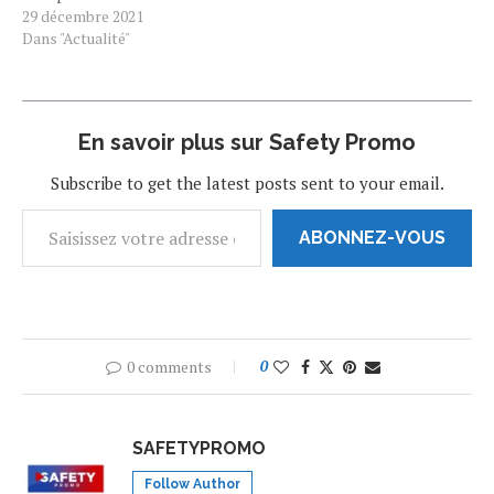
Dre a finalisé son divorce
29 décembre 2021
avec son ex-femme Nicole
Dans "Actualité"
Young, après 25 ans de vie
commune. Une nouvelle qui
a réjouit le producteur
américain de 56 ans, qui
En savoir plus sur Safety Promo
s'était affiché il y…
Subscribe to get the latest posts sent to your email.
ABONNEZ-VOUS
0 comments
0
SAFETYPROMO
Follow Author