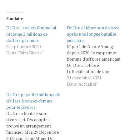
Similaire
Dr Dre : son ex-femme lui
Dr. Dre célèbre son divorce
réclame 2 millions de
après une longue bataille
dollars par mois
judiciaire
6 septembre 2020
Séparé de Nicole Young
Dans "Faits Divers"
depuis 2020, le rappeur et
homme d'affaires américain
Dr. Dre a célébré
l'officialisation de son
divorce. Le HuffPost
21 décembre 2021
PEOPLE - L’épilogue d’un
Dans "Actualité"
tumultueux divorce, qui
Dr. Dre paye 100 millions de
pourrait coûter des
dollars à son ex-femme
millions des dollars, valait
pour le divorce
bien une petite fête. Après
Dr. Dre a finalisé son
presque 25 ans de mariage,
divorce et l'ex couple a
le rappeur américain Dr.…
trouvé un arrangement
financier. Mer. 29 Décembre
2021 par Team Mouv' Dr.