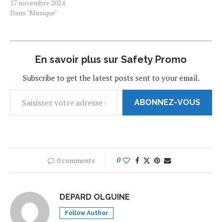
novembre 2024 à l'Espace
17 novembre 2024
Chevreul, situé au 97-109
Dans "Musique"
avenue de la Liberté, 92000
Nanterre. Après une
première visite mémorable,
DJAPOT, souvent décrit
En savoir plus sur Safety Promo
comme une révélation dans
le genre musical compas,
Subscribe to get the latest posts sent to your email.
s'apprête à enflammer…
ABONNEZ-VOUS
0 comments
0
DEPARD OLGUINE
Follow Author