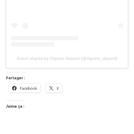
A post shared by Olguine Depard (@olguine_depard)
Partager :
Facebook
X
J’aime ça :