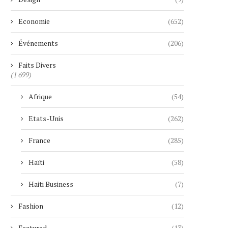
Economie
(652)
Événements
(206)
Faits Divers
(1 699)
Afrique
(54)
Etats-Unis
(262)
France
(285)
Haïti
(58)
Haiti Business
(7)
Fashion
(12)
Featured
(13)