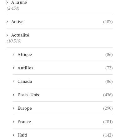
A la une
(2 434)
Active
(187)
Actualité
(10 310)
Afrique
(86)
Antilles
(73)
Canada
(86)
Etats-Unis
(436)
Europe
(290)
France
(781)
Haïti
(142)