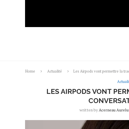
Home
Actualité
Les Airpods vont permettre la tra
Actuali
LES AIRPODS VONT PE
CONVERSAT
written by
Acerneau Aurelu