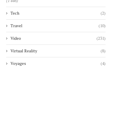
(1 446)
Tech
(2)
Travel
(10)
Video
(231)
Virtual Reality
(8)
SEPT ANS APRÈS SON ANNONCE,
MICKAEL GUIRAND LANCE
Voyages
(4)
MARVEL ABANDONNE
LEGACY TOUR », U
DÉFINITIVEMENT...
CÉLÉBRATION...
4 août 2026
4 août 2026