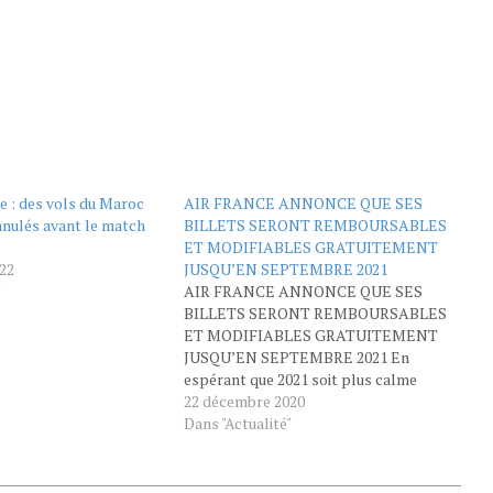
 : des vols du Maroc
AIR FRANCE ANNONCE QUE SES
nnulés avant le match
BILLETS SERONT REMBOURSABLES
ET MODIFIABLES GRATUITEMENT
22
JUSQU’EN SEPTEMBRE 2021
"
AIR FRANCE ANNONCE QUE SES
BILLETS SERONT REMBOURSABLES
ET MODIFIABLES GRATUITEMENT
JUSQU’EN SEPTEMBRE 2021 En
espérant que 2021 soit plus calme
pour les voyages que 2020, Air France
22 décembre 2020
aide les voyageurs à faire leur choix en
Dans "Actualité"
toute flexibilité. À la manière de la
SNCF, Air France a décidé de
prolonger…