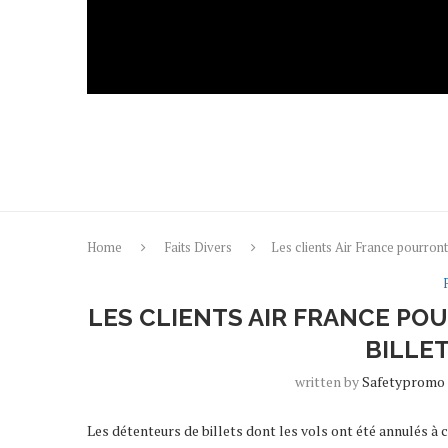
Home
Faits Divers
Les clients Air France pourront
LES CLIENTS AIR FRANCE PO
BILLE
written by
Safetypromo
Les détenteurs de billets dont les vols ont été annulés à 