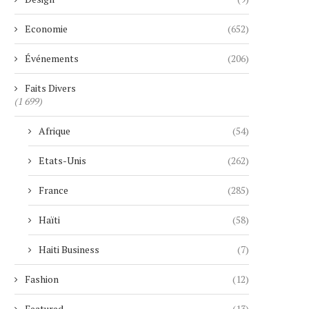
Economie
(652)
Événements
(206)
Faits Divers
(1 699)
Afrique
(54)
Etats-Unis
(262)
France
(285)
Haïti
(58)
Haiti Business
(7)
Fashion
(12)
Featured
(13)