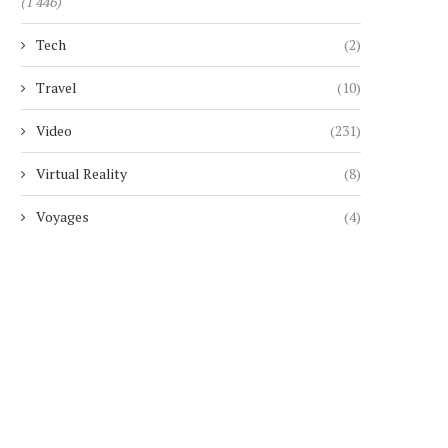
(1 446)
Tech
(2)
Travel
(10)
Video
(231)
Virtual Reality
(8)
Voyages
(4)
CIEL DUBAI MARINA : LE PLUS
UNE RETRAITÉE SUI