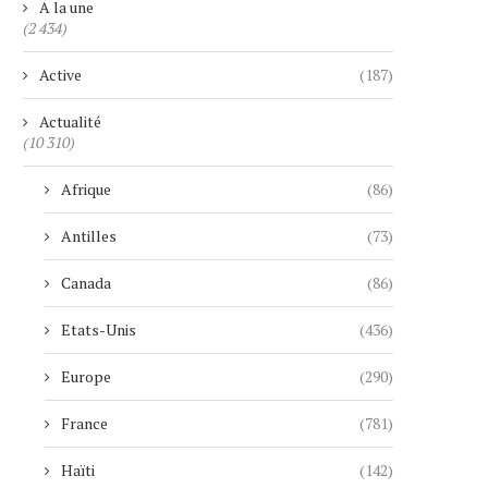
A la une
(2 434)
Active
(187)
Actualité
(10 310)
Afrique
(86)
Antilles
(73)
Canada
(86)
Etats-Unis
(436)
Europe
(290)
France
(781)
Haïti
(142)