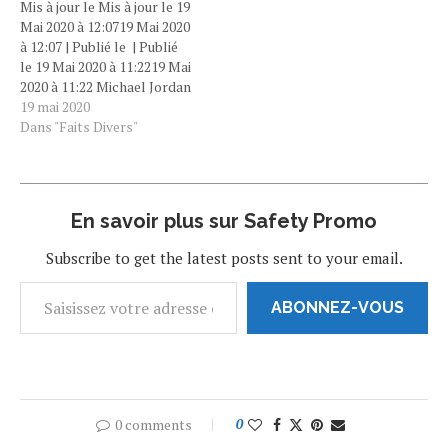
Mis à jour le Mis à jour le 19
Mai 2020 à 12:0719 Mai 2020
à 12:07 | Publié le | Publié
le 19 Mai 2020 à 11:2219 Mai
2020 à 11:22 Michael Jordan
dans la série documentaire
19 mai 2020
«The Last Dance». [©
Dans "Faits Divers"
ESPN/Netflix]Michael
Jordan dans la série
documentaire «The Last
Dance». [© ESPN/Netflix]
En savoir plus sur Safety Promo
Par Par CNEWSCNEWS
CNEWS…
Subscribe to get the latest posts sent to your email.
ABONNEZ-VOUS
0 comments
0