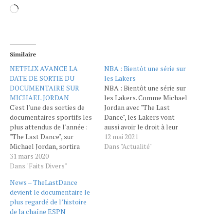
Similaire
NETFLIX AVANCE LA
NBA : Bientôt une série sur
DATE DE SORTIE DU
les Lakers
DOCUMENTAIRE SUR
NBA : Bientôt une série sur
MICHAEL JORDAN
les Lakers. Comme Michael
C'est l'une des sorties de
Jordan avec "The Last
documentaires sportifs les
Dance", les Lakers vont
plus attendus de l'année :
aussi avoir le droit à leur
"The Last Dance", sur
série documentaire,
12 mai 2021
Michael Jordan, sortira
retraçant leurs quatre
Dans "Actualité"
finalement en avril sur
31 mars 2020
dernières décennies, de
Netflix.C'est la série la plus
Dans "Faits Divers"
Magic Johnson à LeBron
attendue de l'année pour
James, en passant par
News – TheLastDance
tous les fans de sport, de
Shaquille O'Neal et le
devient le documentaire le
basket et de Michael
regretté Kobe Bryant. Les
plus regardé de l’histoire
Jordan en particulier, The
séries documentaires sur…
de la chaîne ESPN
Last Dance,qui revient…