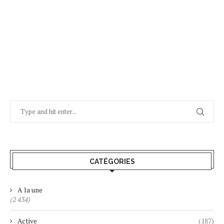
CATÉGORIES
A la une
(2 434)
Active
(187)