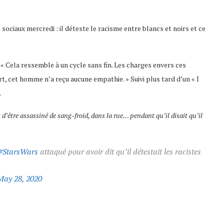
 sociaux mercredi : il déteste le racisme entre blancs et noirs et ce
 « Cela ressemble à un cycle sans fin. Les charges envers ces
t, cet homme n’a reçu aucune empathie. » Suivi plus tard d’un « I
.
t d’être assassiné de sang-froid, dans la rue… pendant qu’il disait qu’il
#StarsWars
attaqué pour avoir dit qu’il détestait les racistes
May 28, 2020