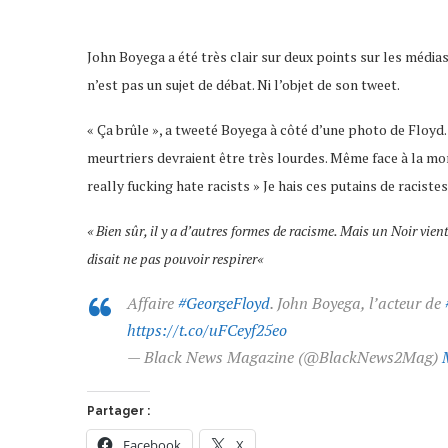
John Boyega a été très clair sur deux points sur les médias
n’est pas un sujet de débat. Ni l’objet de son tweet.
« Ça brûle », a tweeté Boyega à côté d’une photo de Floyd.
meurtriers devraient être très lourdes. Même face à la mor
really fucking hate racists » Je hais ces putains de racistes
« Bien sûr, il y a d’autres formes de racisme. Mais un Noir vien
disait ne pas pouvoir respirer«
Affaire
#GeorgeFloyd
. John Boyega, l’acteur de
https://t.co/uFCeyf25eo
— Black News Magazine (@BlackNews2Mag)
Partager :
Facebook
X