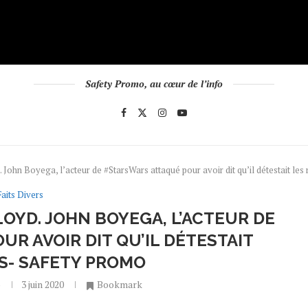
Safety Promo, au cœur de l’info
John Boyega, l’acteur de #StarsWars attaqué pour avoir dit qu’il détestait l
Faits Divers
OYD. JOHN BOYEGA, L’ACTEUR DE
R AVOIR DIT QU’IL DÉTESTAIT
ES- SAFETY PROMO
o
3 juin 2020
Bookmark