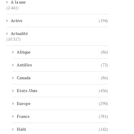
A la une
(2 441)
Active
(194)
Actualité
(10 317)
Afrique
(86)
Antilles
(73)
Canada
(86)
Etats-Unis
(436)
Europe
(290)
France
(781)
Haïti
(142)