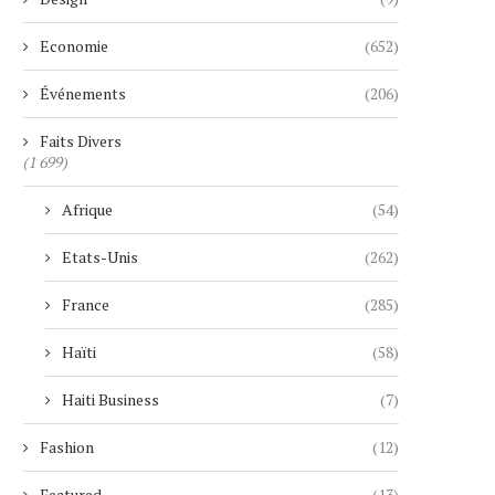
Economie
(652)
Événements
(206)
Faits Divers
(1 699)
Afrique
(54)
Etats-Unis
(262)
France
(285)
Haïti
(58)
Haiti Business
(7)
Fashion
(12)
Featured
(13)