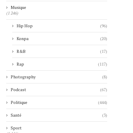
Musique
CIEL DUBAI MARINA : LE PLUS
UNE RETRAITÉE SUI
(1 246)
HAUT HÔTEL...
MANIPULÉE PAR UN FAUX 
4 janvier 2026
29 novembre 2025
Hip Hop
(96)
Konpa
(20)
R&B
(17)
Rap
(117)
Photography
(8)
Podcast
(67)
Politique
(444)
Santé
(3)
Sport