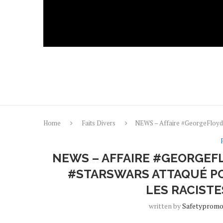
Home
Faits Divers
NEWS – Affaire #GeorgeFloyd. 
NEWS – AFFAIRE #GEORGEFL
#STARSWARS ATTAQUÉ POU
LES RACIST
written by
Safetyprom