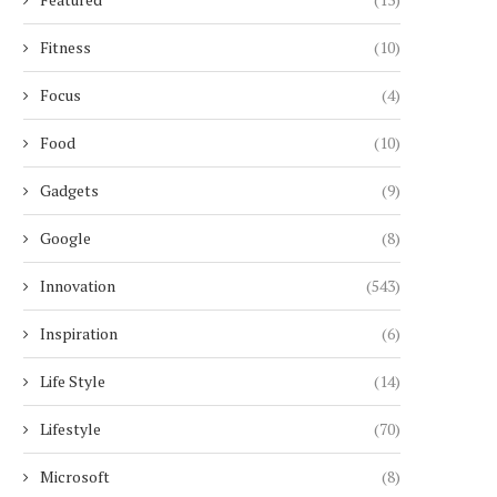
Fitness
(10)
Focus
(4)
Food
(10)
Gadgets
(9)
Google
(8)
Innovation
(543)
Inspiration
(6)
Life Style
(14)
Lifestyle
(70)
Microsoft
(8)