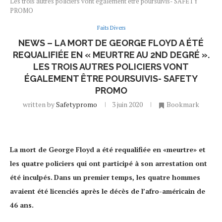
Les trois autres policiers vont également être poursuivis- SAFETY
PROMO
Faits Divers
NEWS – LA MORT DE GEORGE FLOYD A ÉTÉ
REQUALIFIÉE EN « MEURTRE AU 2ND DEGRÉ ».
LES TROIS AUTRES POLICIERS VONT
ÉGALEMENT ÊTRE POURSUIVIS- SAFETY
PROMO
written by
Safetypromo
3 juin 2020
Bookmark
La mort de George Floyd a été requalifiée en «meurtre» et
les quatre policiers qui ont participé à son arrestation ont
été inculpés.
Dans un premier temps, les quatre hommes
avaient été licenciés après le décès de l’afro-américain de
46 ans.