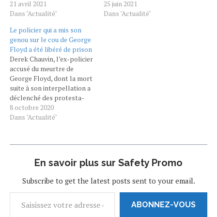
George Floyd ont conclu ce
21 avril 2021
représente le dernier jalon
25 juin 2021
mardi 20 avril que l'ancien
Dans "Actualité"
tant attendu dans cette
Dans "Actualité"
policier Derek Chauvin était
affaire qui a déclenché la
Le poli­cier qui a mis son
coupable de "meurtre",
colère d'un bout à l'autre du
genou sur le cou de George
d'"homicide involontaire" et
pays, et bien au-delà des
Floyd a été libéré de prison
de "violences volontaires
frontières des États-Unis.
Derek Chau­vin, l’ex-poli­cier
ayant entraîné la mort" de
Depuis la…
accusé du meurtre de
l'Afro-Américain,…
George Floyd, dont la mort
suite à son inter­pel­la­tion a
déclen­ché des protes­ta­
tions contre la bruta­lité
8 octobre 2020
poli­cière et le racisme aux
Dans "Actualité"
États-Unis, vient d’être
libéré de la prison du
Minne­sota où il était
détenu. Sa caution d’un
En savoir plus sur Safety Promo
million de dollars a été
payée par un…
Subscribe to get the latest posts sent to your email.
ABONNEZ-VOUS