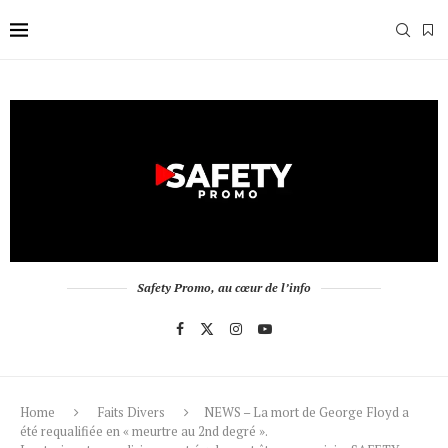
Safety Promo, au cœur de l’info
Home
Faits Divers
NEWS – La mort de George Floyd a
été requalifiée en « meurtre au 2nd degré ».