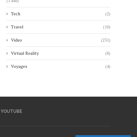
(1 446)
Tech
(2)
Travel
(10)
Video
(231)
Virtual Reality
(8)
Voyages
(4)
YOUTUBE