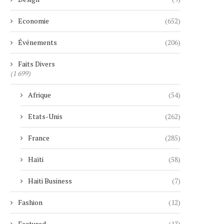
Economie
(652)
Événements
(206)
Faits Divers
(1 699)
Afrique
(54)
Etats-Unis
(262)
France
(285)
Haïti
(58)
Haiti Business
(7)
Fashion
(12)
Featured
(13)