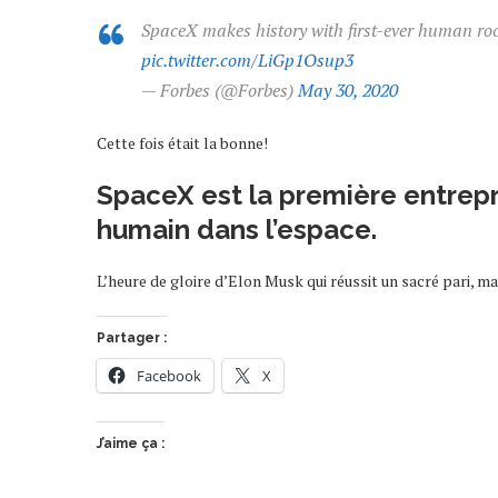
SpaceX makes history with first-ever human r
pic.twitter.com/LiGp1Osup3
— Forbes (@Forbes)
May 30, 2020
Cette fois était la bonne!
SpaceX est la première entrepr
humain dans l’espace.
L’heure de gloire d’Elon Musk qui réussit un sacré pari, m
Partager :
Facebook
X
J’aime ça :