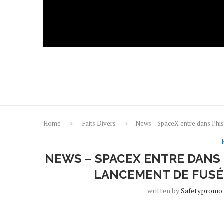
Home
Faits Divers
News – SpaceX entre dans l’hi
NEWS – SPACEX ENTRE DANS 
LANCEMENT DE FUSÉ
written by
Safetypromo