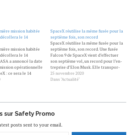
mière mission habitée
SpaceX réuti­lise la même fusée pour la
décollera le 14
septième fois, son record
SpaceX réuti­lise la même fusée pour la
mière mission habitée
septième fois, son record. Une fusée
décollera le 14
Falcon 9 de SpaceX vient d’ef­fec­tuer
ASA a annoncé la date
son septième vol, un record pour l’en­
mission opérationnelle
tre­prise d’Elon Musk. Elle trans­por­
X : ce sera le 14
tait à son bord 60 satel­lites Star­
25 novembre 2020
ain, à 19H49 heure
0
link qu’elle a mis en orbite avant de
Dans "Actualité"
s la nuit du samedi 14 au
"
redes­cendre sur Terre, où elle a amerri
vembre en France, à
tout en…
on avait été…
us sur Safety Promo
atest posts sent to your email.