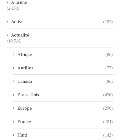
A la une
(2 434)
Active
(187)
Actualité
(10 310)
Afrique
(86)
Antilles
(73)
Canada
(86)
Etats-Unis
(436)
Europe
(290)
France
(781)
Haïti
(142)