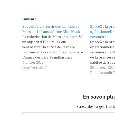
Similaire
SpaceX fera atterrir des humains sur
SpaceX : la pre
Mars d’ici 10 ans, affirme Elon Musk
opérationnelle 
La colonisation de Mars a toujours été
novembre
un objectif d’Elon Musk qui
SpaceX : la pre
veut assurer la survie de l’espèce
opérationnelle 
humaine en la rendant interplanétaire.
novembre. La N
L’année dernière, le milliardaire
de la première 
américain affirmait vouloir envoyer 1
4 janvier 2022
habitée de Space
million de personnes sur Mars d’ici
Dans "Actualité"
novembre proch
30 octobre 202
2050. Avant de pouvoir coloniser la
locale, soit dan
Dans "Actualité
planète rouge, il faut d’abord réussir à
dimanche 15 no
y…
00h49. La missi
En savoir pl
Subscribe to get the l