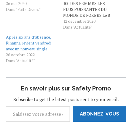
Tout a commencé grâce à
26 mai 2020
100 DES FEMMES LES
une seule rencontre quand
Dans "Faits Divers"
PLUS PUISSANTES DU
elle était adolescente…
MONDE DE FORBES Le 8
Rihanna, comment a-t-elle
décembre, le
12 décembre 2020
débuté sa carrière?
prestigieux magazine
Dans "Actualité"
Originaire de la Barbade,
Forbes a rendue publique
Après six ans d’absence,
Robyn Rihanna…
sa liste annuelle des 100
Rihanna revient vendredi
femmes les plus puissantes
avec un nouveau single
au monde. Parmi elles, des
26 octobre 2022
femmes politiques, des
Dans "Actualité"
businesswomen, des
personnalités du monde
des médias ou du
divertissement d'origines…
En savoir plus sur Safety Promo
Subscribe to get the latest posts sent to your email.
ABONNEZ-VOUS