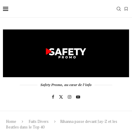
Safety Promo, au cœur de l’info
Home
Faits Divers
Rihanna passe devant Jay-Z et les
Beatles dans le Top 40