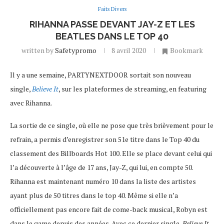
Faits Divers
RIHANNA PASSE DEVANT JAY-Z ET LES
BEATLES DANS LE TOP 40
written by
Safetypromo
8 avril 2020
Bookmark
Il y a une semaine, PARTYNEXTDOOR sortait son nouveau
single,
Believe It
, sur les plateformes de streaming, en featuring
avec Rihanna.
La sortie de ce single, où elle ne pose que très brièvement pour le
refrain, a permis d’enregistrer son 51e titre dans le Top 40 du
classement des Billboards Hot 100. Elle se place devant celui qui
l’a découverte à l’âge de 17 ans, Jay-Z, qui lui, en compte 50.
Rihanna est maintenant numéro 10 dans la liste des artistes
ayant plus de 50 titres dans le top 40. Même si elle n’a
officiellement pas encore fait de come-back musical, Robyn est
dans le game depuis des années. Avec ce dernier single,
Believe It
,