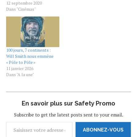
réservent une surprise de
12 septembre 2020
taille aux fans de la série:
Dans "Cinémas"
Janet Huber, interprète
d'origine de la tante Viv, a
accepté de participer et
d'enterrer la hâche de
guerre avec Will Smith. Will
Smith a…
100 jours, 7 continents :
Will Smith nous emmène
« Pôle to Pôle »
11 janvier 2026
Dans "A la une"
En savoir plus sur Safety Promo
Subscribe to get the latest posts sent to your email.
ABONNEZ-VOUS