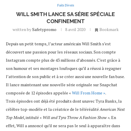
Faits Divers
WILL SMITH LANCE SA SÉRIE SPÉCIALE
CONFINEMENT
written by
Safetypromo
8 avril 2020
Bookmark
Depuis un petit temps, l’acteur américain Will Smith s’est
découvert une passion pour les réseaux sociaux. Son compte
Instagram compte plus de 43 millions d’abonnés. C’est grâce à
son humour et ses montages loufoques qu’il a réussi à regagner
l’attention de son public et à se créer aussi une nouvelle fan base.
Il lance maintenant une nouvelle série originale sur Snapchat
composée de 12 épisodes appelée «
Will From Home »
.
Trois épisodes ont déjà été produits dont unavec Tyra Banks, la
célèbre top-modèle et la créatrice de le téléréalité
American Next
Top Model
, intitulé «
Will and Tyra Throw A Fashion Show ».
En
effet
,
Will a annoncé qu’il ne sera pas le seul à apparaître dans